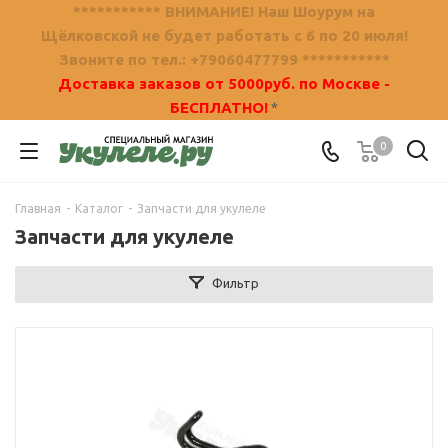
*********** ВНИМАНИЕ! Наш Шоурум на
Щёлковской не будет работать с 6 по 20 июля!
Звоните по тел.: +79060477799 ***********
Доставка заказов от 5000руб. по Москве -
БЕСПЛАТНО!
*
0
Главная
-
Каталог
-
Запчасти для укулеле
Запчасти для укулеле
Фильтр