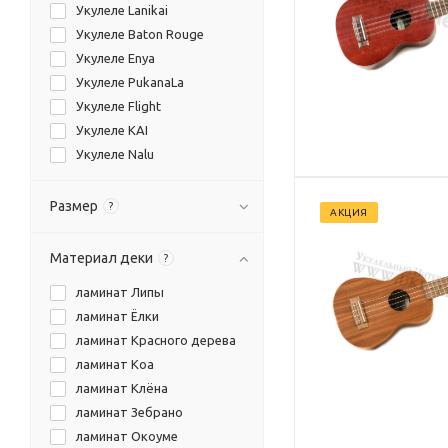
Укулеле Lanikai
Укулеле Baton Rouge
Укулеле Enya
Укулеле PukanaLa
Укулеле Flight
Укулеле KAI
Укулеле Nalu
Укулеле Yeakai
Размер
?
АКЦИЯ
Материал деки
?
ламинат Липы
ламинат Ёлки
ламинат Красного дерева
ламинат Коа
ламинат Клёна
ламинат Зебрано
ламинат Окоуме