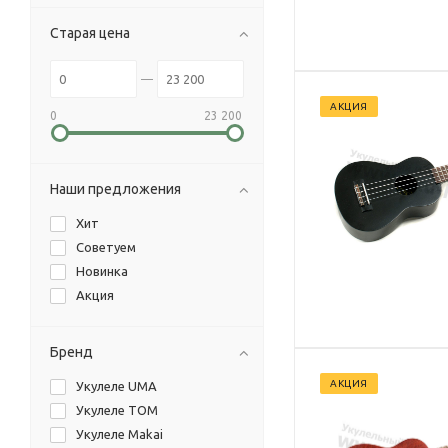
Старая цена
АКЦИЯ
0
23 200
Наши предложения
Хит
Советуем
Новинка
Акция
Бренд
АКЦИЯ
Укулеле UMA
Укулеле TOM
Укулеле Makai