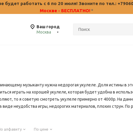
 будет работать с 6 по 20 июля! Звоните по тел.: +7906
Москве - БЕСПЛАТНО!
*
Ваш город
Москва
чинающему музыканту нужна недорогая укулеле. Доля истины в это
иться играть на хорошей укулеле, которая будет удобна в использ
оляют, то я советую смотреть укулеле примерно от 4000р. На дан
 виде неудобства игры, недорогих материалов, плохих струн. По 
По алфавиту
По цене