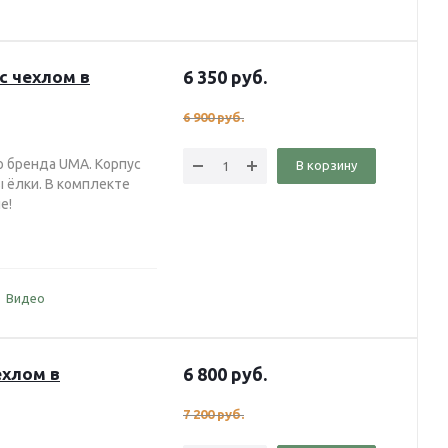
с чехлом в
6 350
руб.
6 900
руб.
о бренда UMA. Корпус
В корзину
ы ёлки. В комплекте
не!
Видео
ехлом в
6 800
руб.
7 200
руб.