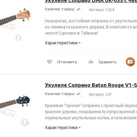
Укулеле Сопрано UMA UK-03S с че
Наличие товара:
Артикул: 1424
Недорогая, достойная сопранка от укулельно
из ламината красного дерева. В комплекте 
чехол! Сделано в Тайване!
Характеристики
Отложить
Сравнить
Укулеле Сопрано Baton Rouge V1-
Наличие товара:
Артикул: 247
Красивая "лунная" сопранка с приятный звуком
красное дерево, покрашена полупрозрачной с
нормальные укулельные колки, итальянские 
Характеристики