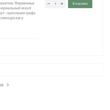
 махагони. Фирменные
В корзину
 нормальный чехол!
ерт - крепление грифа
 мензура как у
се