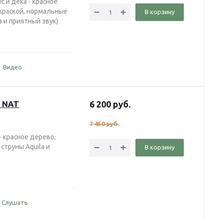
с и дека - красное
краской, нормальные
В корзину
a и приятный звук)
Видео
S NAT
6 200
руб.
7 450
руб.
- красное дерево,
струны Aquila и
В корзину
Слушать