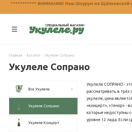
*********** ВНИМАНИЕ! Наш Шоурум на Щёлковской не
Главная
-
Каталог
-
Укулеле Сопрано
Укулеле Сопрано
Укулеле СОПРАНО - это
Все Укулеле
рассматривать в трёх 
укулеле, цена являетс
«концерт», «тенор» - 
Укулеле Сопрано
которые недоступны со
уровне 12 лада. Если с
Укулеле Концерт