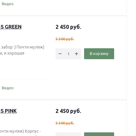
Видео
-S GREEN
2 450
руб.
3 300
руб.
 забор :) Почти муляж)
ки, и хорошая
В корзину
)
Видео
S PINK
2 450
руб.
3 300
руб.
очти муляж) Корпус -