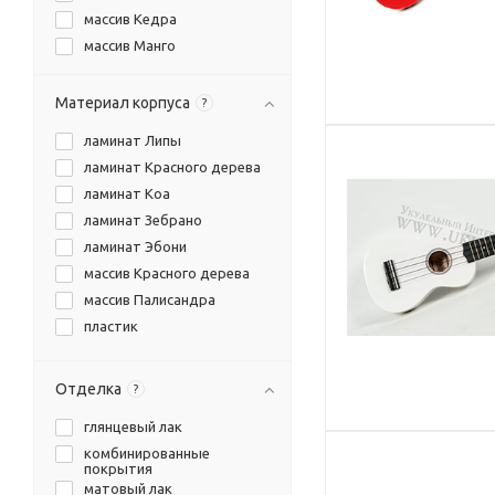
массив Кедра
массив Манго
Материал корпуса
?
ламинат Липы
ламинат Красного дерева
ламинат Коа
ламинат Зебрано
ламинат Эбони
массив Красного дерева
массив Палисандра
пластик
Отделка
?
глянцевый лак
комбинированные
покрытия
матовый лак