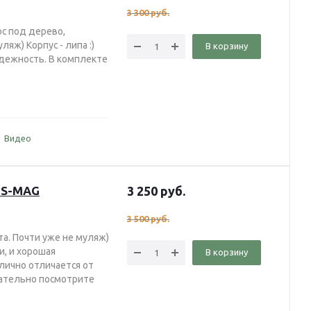
3 300
руб.
ос под дерево,
яж) Корпус - липа :)
В корзину
надежность. В комплекте
Видео
-S-MAG
3 250
руб.
3 500
руб.
а. Почти уже не муляж)
ки, и хорошая
В корзину
илично отличается от
язательно посмотрите