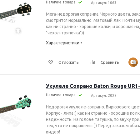
Наличие товара:
Артикул: 1063
Мега-недорогая сопранка. Черного цвета, зак
смотрится нормально. Матовый лак. Почти мул
как ни странно - хорошие колки, и хорошая 
"чехол-тряпочка"))
Характеристики
Отложить
Сравнить
Укулеле Сопрано Baton Rouge UR1
Наличие товара:
Артикул: 2028
Недорогая укулеле-cопрано. Бирюзового цвет
Корпус - липа :) как ни странно - хорошие кол
надежность. На голове татушка, по звуку пр
тех, что не покрашены. )) Перед заказом об
видео!