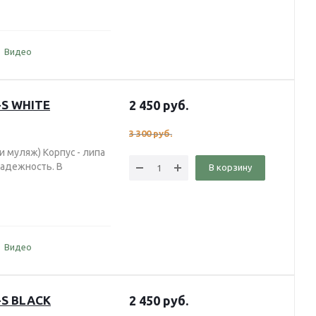
Видео
-S WHITE
2 450
руб.
3 300
руб.
и муляж) Корпус - липа
 надежность. В
В корзину
Видео
-S BLACK
2 450
руб.