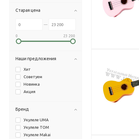
Старая цена
0
23 200
Наши предложения
Хит
Советуем
Новинка
Акция
Бренд
Укулеле UMA
Укулеле TOM
Укулеле Makai