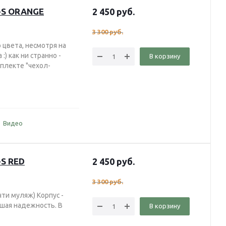
-S ORANGE
2 450
руб.
3 300
руб.
 цвета, несмотря на
:) как ни странно -
В корзину
плекте "чехол-
Видео
-S RED
2 450
руб.
3 300
руб.
чти муляж) Корпус -
рошая надежность. В
В корзину