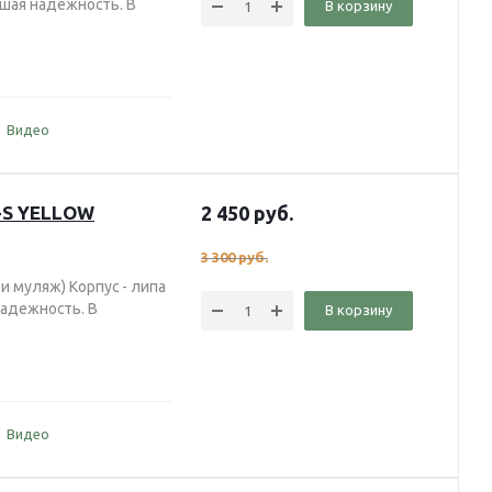
рошая надежность. В
В корзину
Видео
-S YELLOW
2 450
руб.
3 300
руб.
и муляж) Корпус - липа
 надежность. В
В корзину
Видео