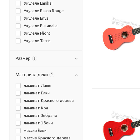
Укулеле Lanikai
Укулеле Baton Rouge
Укулеле Enya
Укулеле PukanaLa
Укулеле Flight
Укулеле Terris
Размер
?
Материал деки
?
ламинат Липы
ламинат Ёлки
ламинат Красного дерева
ламинат Коа
ламинат Зебрано
ламинат Эбони
массив Ёлки
массив Красного дерева