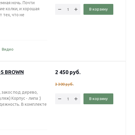
емная ночь. Почти
шие колки, и хорошая
В корзину
 тех, что не
Видео
1-S BROWN
2 450
руб.
3 300
руб.
 закос под дерево,
яж) Корпус - липа :)
В корзину
надежность. В комплекте