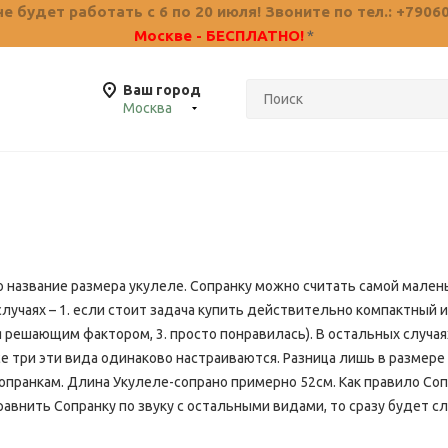
 будет работать с 6 по 20 июля! Звоните по тел.: +7906
Москве - БЕСПЛАТНО!
*
Ваш город
Москва
 название размера укулеле. Сопранку можно считать самой мален
случаях – 1. если стоит задача купить действительно компактный
я решающим фактором, 3. просто понравилась). В остальных случая
все три эти вида одинаково настраиваются. Разница лишь в размере
пранкам. Длина Укулеле-сопрано примерно 52см. Как правило Сопр
равнить Сопранку по звуку с остальными видами, то сразу будет сл