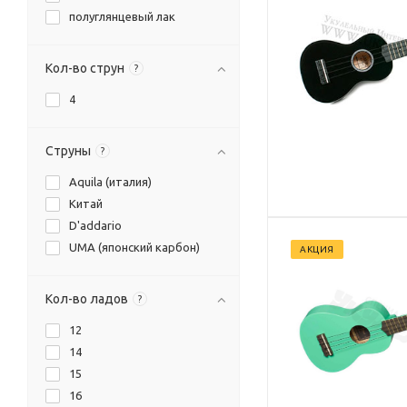
полуглянцевый лак
Кол-во струн
?
4
Струны
?
Aquila (италия)
Китай
D'addario
UMA (японский карбон)
АКЦИЯ
Кол-во ладов
?
12
14
15
16