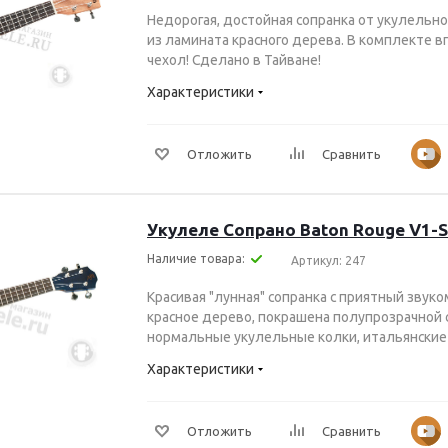
Недорогая, достойная сопранка от укулельно
из ламината красного дерева. В комплекте 
чехол! Сделано в Тайване!
Характеристики
Отложить
Сравнить
Укулеле Сопрано Baton Rouge V1-
Наличие товара:
Артикул: 247
Красивая "лунная" сопранка с приятный звуком
красное дерево, покрашена полупрозрачной с
нормальные укулельные колки, итальянские 
Характеристики
Отложить
Сравнить