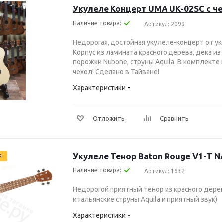
Укулеле Концерт UMA UK-02SC с ч
Наличие товара:
Артикул: 2099
Недорогая, достойная укулеле-концерт от у
Корпус из ламината красного дерева, дека и
порожки Nubone, струны Aquila. В комплект
чехол! Сделано в Тайване!
Характеристики
Отложить
Сравнить
Укулеле Тенор Baton Rouge V1-T 
Я
Наличие товара:
Артикул: 1632
Недорогой приятный тенор из красного дере
итальянские струны Aquila и приятный звук)
Характеристики