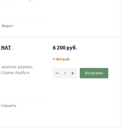
Видео
S NAT
6 200
руб.
7 450
руб.
- красное дерево,
струны Aquila и
В корзину
Слушать