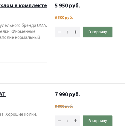
ехлом в комплекте
5 950
руб.
6 500
руб.
кулельного бренда UMA.
з елки. Фирменные
В корзину
е вполне нормальный
NAT
7 990
руб.
8 800
руб.
ва. Хорошие колки,
В корзину