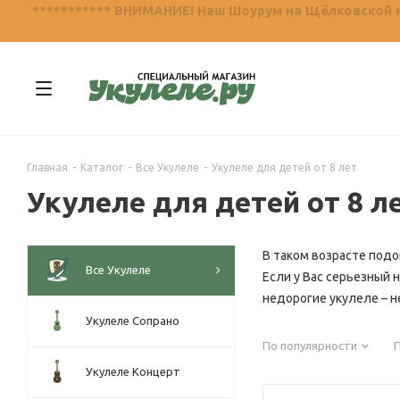
*********** ВНИМАНИЕ! Наш Шоурум на Щёлковской не
Главная
-
Каталог
-
Все Укулеле
-
Укулеле для детей от 8 лет
Укулеле для детей от 8 л
В таком возрасте подо
Все Укулеле
Если у Вас серьезный н
недорогие укулеле – н
Укулеле Сопрано
По популярности
Укулеле Концерт