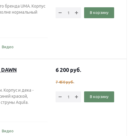
го бренда UMA. Корпус
вполне нормальный
В корзину
Видео
S DAWN
6 200
руб.
7 450
руб.
. Корпус и дека -
иней краской,
В корзину
струны Aquila.
Видео