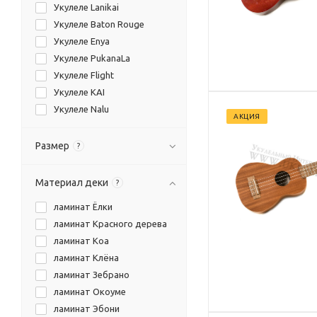
Укулеле Lanikai
Укулеле Baton Rouge
Укулеле Enya
Укулеле PukanaLa
Укулеле Flight
Укулеле KAI
Укулеле Nalu
АКЦИЯ
Укулеле Yeakai
Размер
?
Материал деки
?
ламинат Ёлки
ламинат Красного дерева
ламинат Коа
ламинат Клёна
ламинат Зебрано
ламинат Окоуме
ламинат Эбони