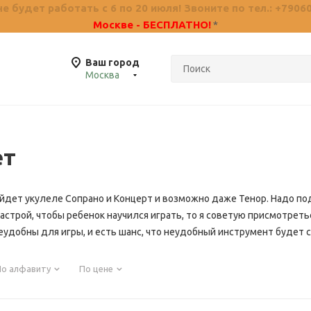
 будет работать с 6 по 20 июля! Звоните по тел.: +7906
Москве - БЕСПЛАТНО!
*
Ваш город
Москва
ет
йдет укулеле Сопрано и Концерт и возможно даже Тенор. Надо под
астрой, чтобы ребенок научился играть, то я советую присмотретьс
еудобны для игры, и есть шанс, что неудобный инструмент будет 
По алфавиту
По цене