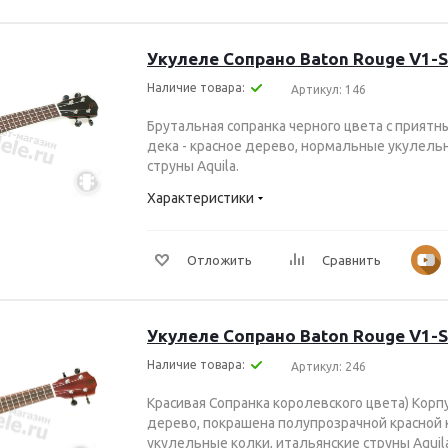
Укулеле Сопрано Baton Rouge V1-
Наличие товара:
Артикул: 146
Брутальная сопранка черного цвета с приятны
дека - красное дерево, нормальные укулель
струны Aquila.
Характеристики
Отложить
Сравнить
Укулеле Сопрано Baton Rouge V1-
Наличие товара:
Артикул: 246
Красивая Cопранка королевского цвета) Корпу
дерево, покрашена полупрозрачной красной 
укулельные колки, итальянские струны Aquil