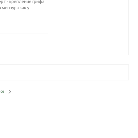
ерт - крепление грифа
 мензура как у
се