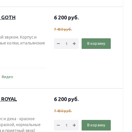
S GOTH
6 200
руб.
7 450
руб.
й звуком. Корпус и
ные колки, итальянские
В корзину
Видео
S ROYAL
6 200
руб.
7 450
руб.
с и дека - красное
краской, нормальные
В корзину
a и приятный звук)