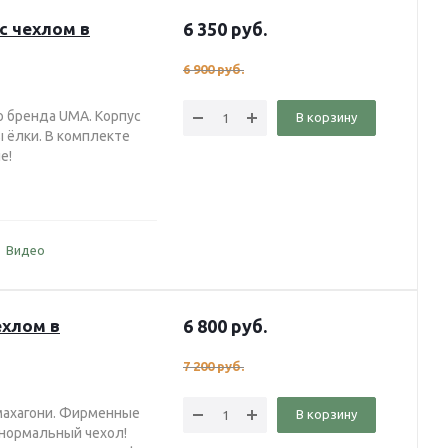
с чехлом в
6 350
руб.
6 900
руб.
о бренда UMA. Корпус
В корзину
ы ёлки. В комплекте
не!
Видео
ехлом в
6 800
руб.
7 200
руб.
 махагони. Фирменные
В корзину
 нормальный чехол!