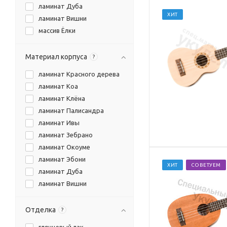
ламинат Дуба
ХИТ
ламинат Вишни
массив Ёлки
массив Красного дерева
массив Кедра
Материал корпуса
?
массив дерева Коа
ламинат Красного дерева
массив Манго
ламинат Коа
пластик
ламинат Клёна
ламинат Палисандра
ламинат Ивы
ламинат Зебрано
ламинат Окоуме
ламинат Эбони
ХИТ
СОВЕТУЕМ
ламинат Дуба
ламинат Вишни
ламинат Ореха
массив Красного дерева
Отделка
?
массив Палисандра