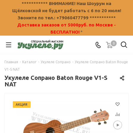
*********** ВНИМАНИЕ! Наш Шоурум на
Щёлковской не будет работать с 6 по 20 июля!
Звоните по тел.: +79060477799 ***********
Доставка заказов от 5000руб. по Москве -
БЕСПЛАТНО!
*
0
Главная
-
Каталог
-
Укулеле Сопрано
-
Укулеле Сопрано Baton Rouge
V1-S NAT
Укулеле Сопрано Baton Rouge V1-S
NAT
АКЦИЯ