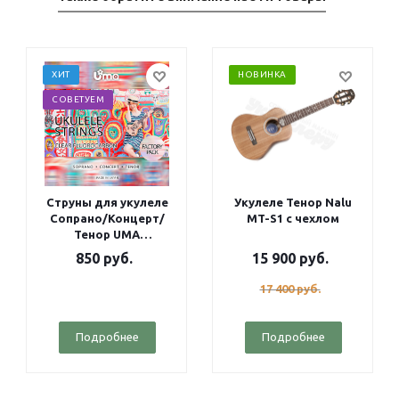
ХИТ
НОВИНКА
СОВЕТУЕМ
Струны для укулеле
Укулеле Тенор Nalu
Сопрано/Концерт/
MT-S1 с чехлом
Тенор UMA
Fluorocarbon Factory
850
руб.
15 900
руб.
pack
17 400
руб.
Подробнее
Подробнее