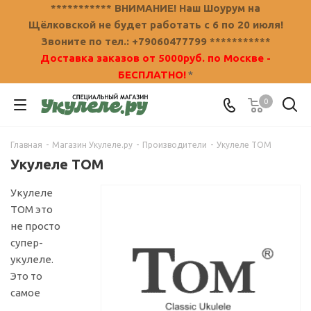
*********** ВНИМАНИЕ! Наш Шоурум на
Щёлковской не будет работать с 6 по 20 июля!
Звоните по тел.: +79060477799 ***********
Доставка заказов от 5000руб. по Москве -
БЕСПЛАТНО!
*
0
Главная
-
Магазин Укулеле.ру
-
Производители
-
Укулеле TOM
Укулеле TOM
Укулеле
TOM это
не просто
супер-
укулеле.
Это то
самое