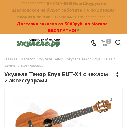
*********** ВНИМАНИЕ! Наш Шоурум на
Щёлковской не будет работать с 6 по 20 июля!
Звоните по тел.: +79060477799 ***********
Доставка заказов от 5000руб. по Москве -
БЕСПЛАТНО!
*
0
Главная
-
Каталог
-
Укулеле Тенор
-
Укулеле Тенор Enya EUT-X1 c
чехлом и аксессуарами
Укулеле Тенор Enya EUT-X1 c чехлом
и аксессуарами