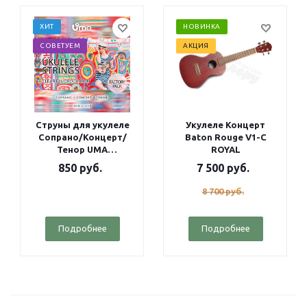
ХИТ
НОВИНКА
СОВЕТУЕМ
АКЦИЯ
Струны для укулеле
Укулеле Концерт
Сопрано/Концерт/
Baton Rouge V1-C
Тенор UMA
ROYAL
Fluorocarbon Factory
850
руб.
7 500
руб.
pack
8 700
руб.
Подробнее
Подробнее