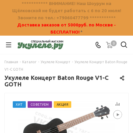
*********** ВНИМАНИЕ! Наш Шоурум на
Щёлковской не будет работать с 6 по 20 июля!
Звоните по тел.: +79060477799 ***********
Доставка заказов от 5000руб. по Москве -
БЕСПЛАТНО!
*
0
Главная
-
Каталог
-
Укулеле Концерт
-
Укулеле Концерт Baton Rouge
V1-C GOTH
Укулеле Концерт Baton Rouge V1-C
GOTH
ХИТ
СОВЕТУЕМ
АКЦИЯ