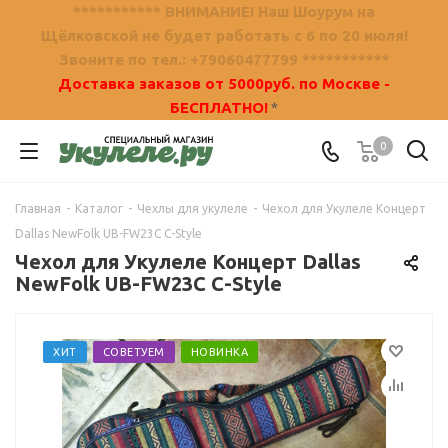
*********** ВНИМАНИЕ! Наш Шоурум на
Щёлковской не будет работать с 6 по 20 июля!
Звоните по тел.: +79060477799 ***********
Доставка заказов от 5000руб. по Москве -
БЕСПЛАТНО!
*
0
Главная
-
Каталог
-
Чехлы для укулеле
-
Чехол для Укулеле Концерт
Dallas NewFolk UB-FW23C C-Style
Чехол для Укулеле Концерт Dallas
NewFolk UB-FW23C C-Style
ХИТ
СОВЕТУЕМ
НОВИНКА