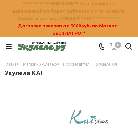
*********** ВНИМАНИЕ! Наш Шоурум на
Щёлковской не будет работать с 6 по 20 июля!
Звоните по тел.: +79060477799 ***********
Доставка заказов от 5000руб. по Москве -
БЕСПЛАТНО!
*
0
Главная
-
Магазин Укулеле.ру
-
Производители
-
Укулеле KAI
Укулеле KAI