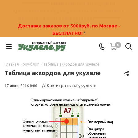
*********** ВНИМАНИЕ! Наш Шоурум на
Щёлковской не будет работать с 6 по 20 июля!
Звоните по тел.: +79060477799 ***********
Доставка заказов от 5000руб. по Москве -
БЕСПЛАТНО!
*
0
Главная
-
Уку-блог
-
Таблица аккордов для укулеле
Таблица аккордов для укулеле
// Как играть на укулеле
17 июня 2016 0:00