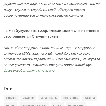
укулеле имеют нормальные колки с механизмами. Они не
могут спускать строй. По крайней мере в нашем
ассортименте все укулеле с хорошими колками.
– У моей укулеле за 1500р. плохие колки! Она постоянно
расстраивается! Струны черные.
Поменяйте струны на нормальные. Черные струны на
укулеле за 1500р. это полный трэш) Они бесконечно
растягиваются и играть на них невозможно :) Из укулеле
за 1500р можно немного вытянуть нормальный звук
флюрокарбоновыми струнами
.
Теги
струны
укулеле
установить
поставить
замена
петля
струнодержатель
колки
натяжение