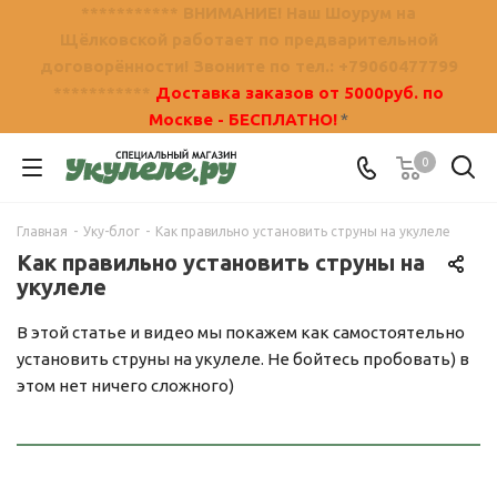
*********** ВНИМАНИЕ! Наш Шоурум на
Щёлковской работает по предварительной
договорённости! Звоните по тел.: +79060477799
***********
Доставка заказов от 5000руб. по
Москве - БЕСПЛАТНО!
*
0
Главная
-
Уку-блог
-
Как правильно установить струны на укулеле
Как правильно установить струны на
укулеле
В этой статье и видео мы покажем как самостоятельно
установить струны на укулеле. Не бойтесь пробовать) в
этом нет ничего сложного)